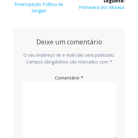
Seguinte:
de
Post
Emancipação Política de
Post
Primavera dos Museus
anterior:
Sergipe
seguinte:
Post
Deixe um comentário
O seu endereço de e-mail não será publicado.
Campos obrigatórios são marcados com
*
Comentário
*