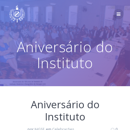
Skip
to
content
Aniversário do
Instituto
Aniversário do
Instituto
por
IHGSE
em
Celebrações
0