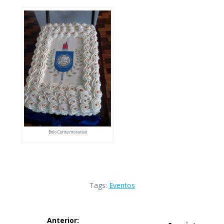
Bolo Comemorativo
Tags:
Eventos
Navegação
Anterior: