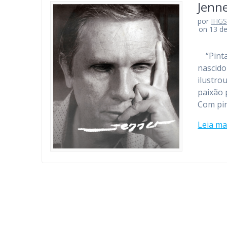
Jenne
por
IHG
on 13 d
“Pintar
nascido
ilustro
paixão 
Com pin
Leia ma