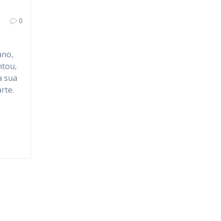
0
ano,
ntou,
a sua
rte.