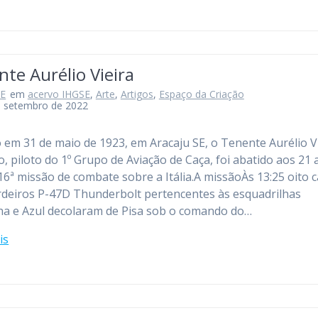
te Aurélio Vieira
SE
em
acervo IHGSE
,
Arte
,
Artigos
,
Espaço da Criação
e setembro de 2022
 em 31 de maio de 1923, em Aracaju SE, o Tenente Aurélio V
, piloto do 1º Grupo de Aviação de Caça, foi abatido aos 21 
16ª missão de combate sobre a Itália.A missãoÀs 13:25 oito c
eiros P-47D Thunderbolt pertencentes às esquadrilhas
a e Azul decolaram de Pisa sob o comando do…
is