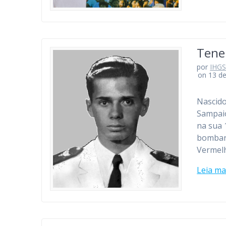
Tenen
por
IHG
on 13 d
Nascido
Sampaio
na sua 
bombard
Vermelh
Leia ma