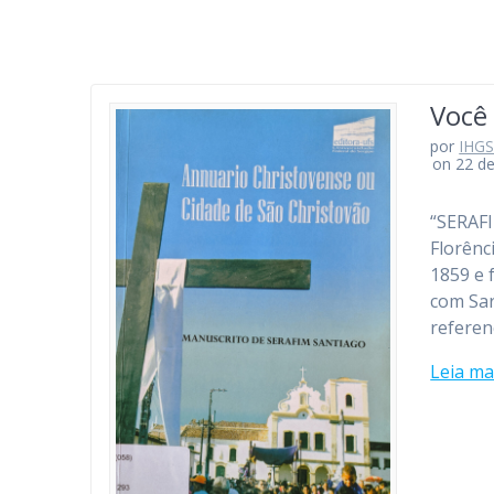
Você
por
IHG
on 22 d
“SERAFI
Florênc
1859 e 
com Sar
referen
Leia ma