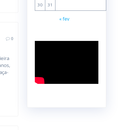
30
31
« fev
0
ieira
anos,
aça-